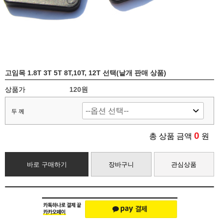
고임목 1.8T 3T 5T 8T,10T, 12T 선택(낱개 판매 상품)
상품가
120원
두 께
0
총 상품 금액
원
바로 구매하기
장바구니
관심상품