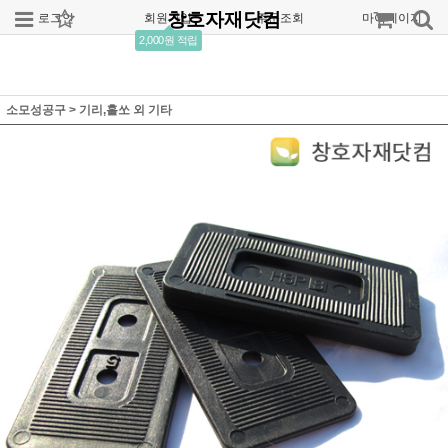
창호자재닷컴
로그인
회원가입
주문조회
마이페이지
2,000원 적립
소모성공구
>
기리,홀쏘 외 기타