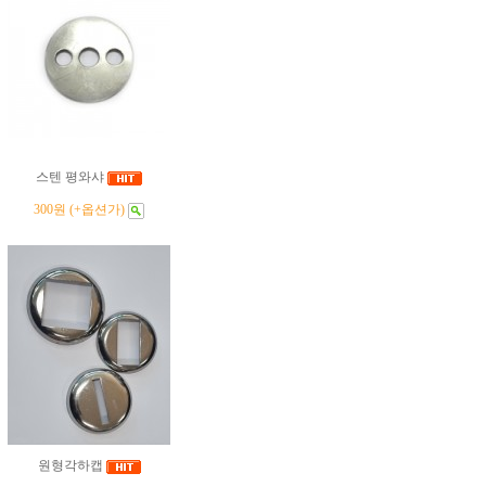
스텐 평와샤
300원 (+옵션가)
원형각하캡