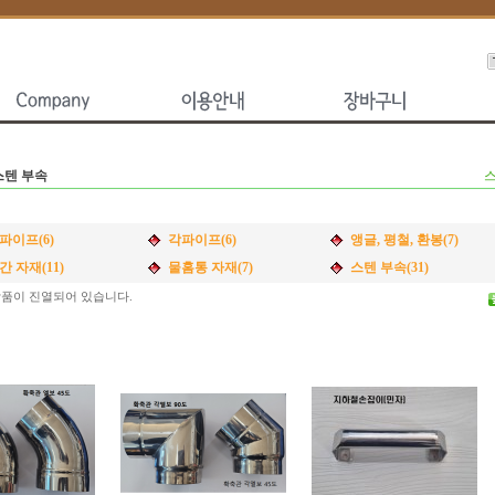
스텐 부속
파이프(6)
각파이프(6)
앵글, 평철, 환봉(7)
간 자재(11)
물홈통 자재(7)
스텐 부속(31)
품이 진열되어 있습니다.