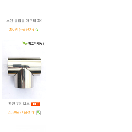
스텐 용접용 마구리 304
300원 (+옵션가)
확관 T형 엘보
2,650원 (+옵션가)