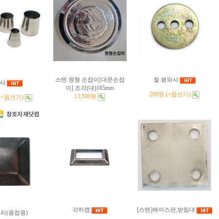
스텐 원형 손잡이[대문손잡
철 평와샤
샤
이] 조각(대)185mm
200원 (+옵션가)
13,500원
 (+옵션가)
각하캡
[스텐]베이스판,받침대
리(용접용)