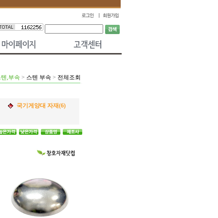
스텐,부속
>
스텐 부속
>
전체조회
국기게양대 자재(6)