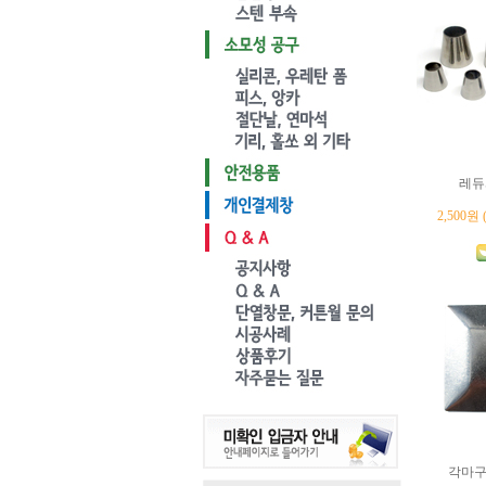
레듀
2,500원
각마구