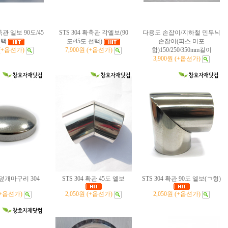
축관 엘보 90도/45
STS 304 확축관 각엘보(90
다용도 손잡이/지하철 민무늬
선택
도/45도 선택)
손잡이(피스 미포
 (+옵션가)
7,900원 (+옵션가)
함)150/250/350mm길이
3,900원 (+옵션가)
덮개마구리 304
STS 304 확관 45도 엘보
STS 304 확관 90도 엘보(ㄱ형)
(+옵션가)
2,050원 (+옵션가)
2,050원 (+옵션가)