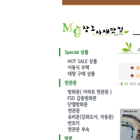
원
난
:: 총
31
개의 상