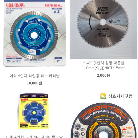
스피드[4인치 원형 막톱날
110mm(외경)*80T*15mm]
2,000원
이화 4인치 타일용 터보 커터날
10,000원
이화 4인치 그라인더 다이아몬드날