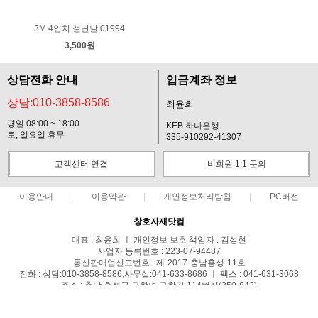
3M 4인치 절단날 01994
3,500원
상담전화 안내
입금계좌 정보
상담:010-3858-8586
최윤희
평일 08:00 ~ 18:00
KEB 하나은행
토, 일요일 휴무
335-910292-41307
고객센터 연결
비회원 1:1 문의
이용안내
이용약관
개인정보처리방침
PC버전
창호자재닷컴
대표 : 최윤희 ㅣ 개인정보 보호 책임자 : 김성현
사업자 등록번호 : 223-07-94487
통신판매업신고번호 : 제-2017-충남홍성-11호
전화 : 상담:010-3858-8586,사무실:041-633-8686 ㅣ 팩스 : 041-631-3068
주소 : 충남 홍성군 구항면 구항길 114번지(350-842)
COPYRIGHT(C)창호자재닷컴 ALL RIGHTS RESERVED.