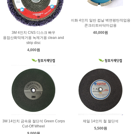
이화 4인치 일반 컵날 벽면평탄작업용
콘크리트바닥마감용
40,000원
3M 4인치 CNS 디스크 빠우
용접산화막제거용 녹제거용 clean and
strip disc
4,000원
3M 14인치 금속용 절단석 Green Corps
제일 14인치 철 절단석
Cut-Off Wheel
5,500원
9,000원