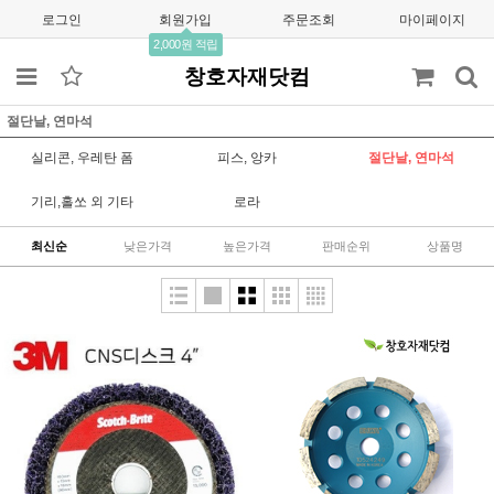
로그인
회원가입
주문조회
마이페이지
2,000원 적립
창호자재닷컴
절단날, 연마석
실리콘, 우레탄 폼
피스, 앙카
절단날, 연마석
기리,홀쏘 외 기타
로라
최신순
낮은가격
높은가격
판매순위
상품명