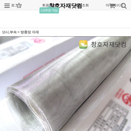
창호자재닷컴
로그인
회원가입
주문조회
마이페이지
2,000원 적립
샷시,부속
>
방충망 자재