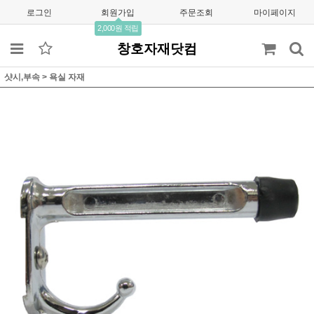
로그인
회원가입
주문조회
마이페이지
2,000원 적립
창호자재닷컴
샷시,부속
>
욕실 자재