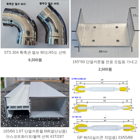
STS 304 확축관 엘보 90도/45도 선택
6,500원
165*60 단열커튼월 전용 조립용 가네고
2,500원
165/60 1.6T 단열커튼월 6M(절단상품)
아스코트화이트/블랙 선택 43T/28T
GP 헤라(실리콘 작업용) 33/55/88