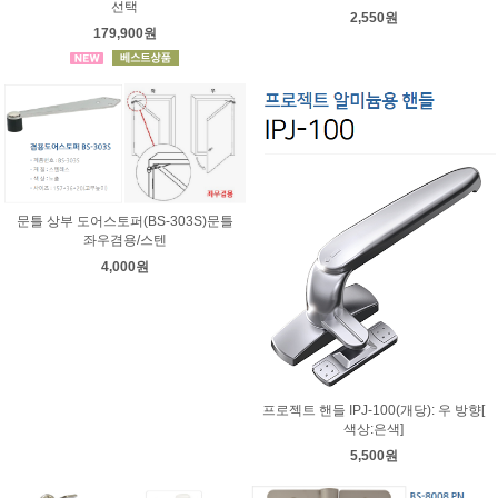
선택
2,550원
179,900원
문틀 상부 도어스토퍼(BS-303S)문틀
좌우겸용/스텐
4,000원
프로젝트 핸들 IPJ-100(개당): 우 방향[
색상:은색]
5,500원