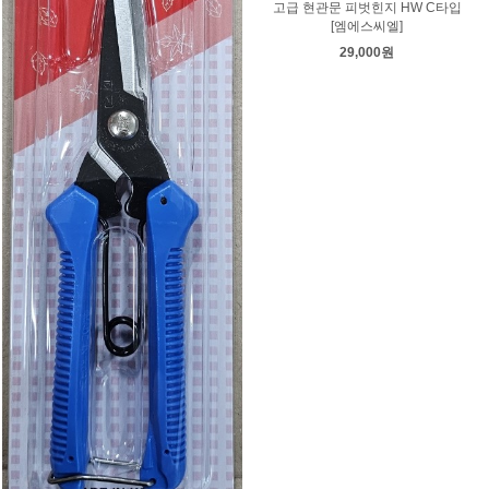
고급 현관문 피벗힌지 HW C타입
[엠에스씨엘]
29,000원