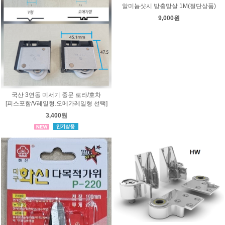
알미늄샷시 방충망살 1M(절단상품)
9,000원
국산 3연동 미서기 중문 로라/호차
[피스포함/V레일형.오메가레일형 선택]
3,400원