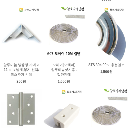
알루미늄 방충망 가네고
모헤어(모헤야)
STS 304 90도 용접엘보
11mm / 낱개,봉지 선택/
알루미늄샷시용 :
1,500원
피스추가 선택
절단판매
250원
1,650원